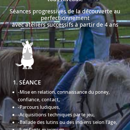
Séances progressives de la découverte au
perfectionnement
avec ateliers successifs à partir de 4 ans
1. SÉANCE
-Mise en relation, connaissance du poney,
confiance, contact,
-Parcours ludiques,
-Acquisitions techniques par le jeu,
-Ballade des lutins ou des indiens selon l’âge,
-5 enfants maximum.